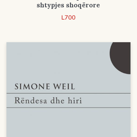
shtypjes shoqërore
L
700