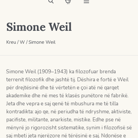
Simone Weil
Kreu
/
W
/ Simone Weil
Simone Weil (1909–1943) ka filozofuar brenda
terrenit filozofik dhe jashtë tij. Dëshira e fortë e Weil
për drejtësinë dhe të vërtetën e çoi atë në qarqet
akademike dhe në mes të klasës punëtore në fabrikë.
Jeta dhe vepra e saj qenë të mbushura me të tilla
kontradikta: ajo qe, në periudha të ndryshme, aktiviste,
pacifiste, militante, anarkiste, mistike. Edhe pse në
mënyrë jo rigorozisht sistematike, synim i filozofisë së
saj mbeti jeta njerëzore në tërësinë e saj. Ndonëse e