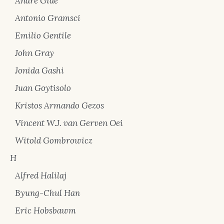
André Gide
Antonio Gramsci
Emilio Gentile
John Gray
Jonida Gashi
Juan Goytisolo
Kristos Armando Gezos
Vincent W.J. van Gerven Oei
Witold Gombrowicz
H
Alfred Halilaj
Byung-Chul Han
Eric Hobsbawm