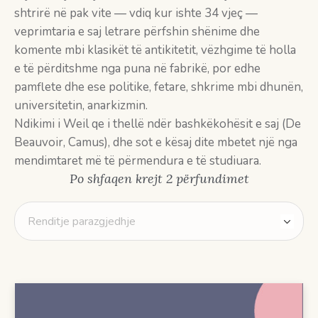
shtrirë në pak vite — vdiq kur ishte 34 vjeç —
veprimtaria e saj letrare përfshin shënime dhe
komente mbi klasikët të antikitetit, vëzhgime të holla
e të përditshme nga puna në fabrikë, por edhe
pamflete dhe ese politike, fetare, shkrime mbi dhunën,
universitetin, anarkizmin.
Ndikimi i Weil qe i thellë ndër bashkëkohësit e saj (De
Beauvoir, Camus), dhe sot e kësaj dite mbetet një nga
mendimtaret më të përmendura e të studiuara.
Po shfaqen krejt 2 përfundimet