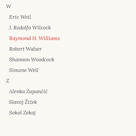
W
Eric Weil
J. Rodolfo Wilcock
Raymond H. Williams
Robert Walser
Shannon Woodcock
Simone Weil
Z
Alenka Zupančič
Slavoj Žižek
Sokol Zekaj