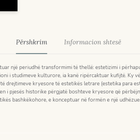
Përshkrim
Informacion shtesë
etuar një periudhë transformimi të thellë: estetizimi i përha
ioni i studimeve kulturore, ia kanë ripërcaktuar kufijtë. Ky
 të drejtimeve kryesore të estetikës letrare (estetika para e
ren i pjesës historike përgjatë boshteve kryesore që përbëjn
stetikës bashkëkohore, e konceptuar në formën e një udhëzues