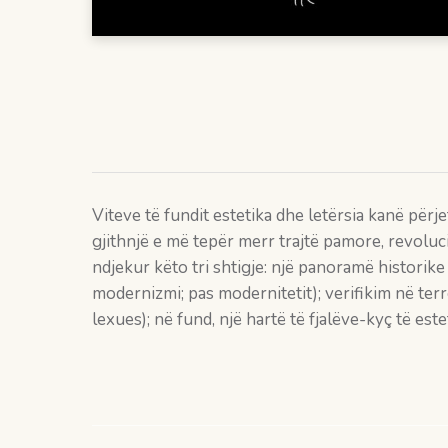
Viteve të fundit estetika dhe letërsia kanë përj
gjithnjë e më tepër merr trajtë pamore, revoluc
ndjekur këto tri shtigje: një panoramë historike
modernizmi; pas modernitetit); verifikim në ter
lexues); në fund, një hartë të fjalëve-kyç të e