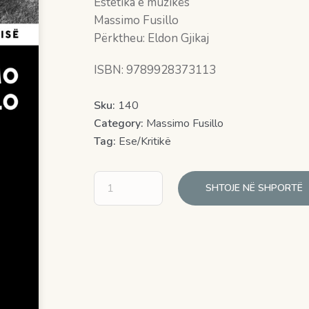
Estetika e muzikës
Massimo Fusillo
Përktheu: Eldon Gjikaj
ISBN: 9789928373113
Sku:
140
Category:
Massimo Fusillo
Tag:
Ese/Kritikë
SHTOJE NË SHPORTË