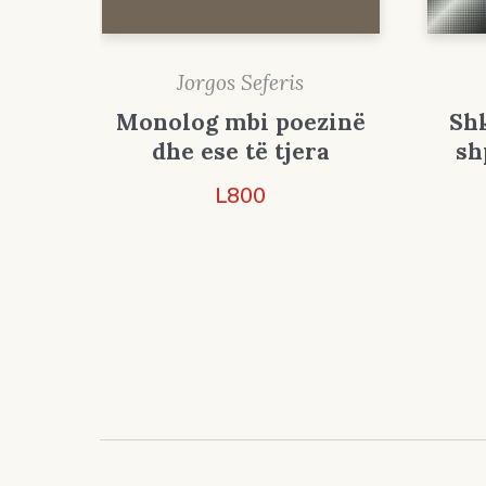
Jorgos Seferis
Monolog mbi poezinë
Sh
dhe ese të tjera
sh
L
800