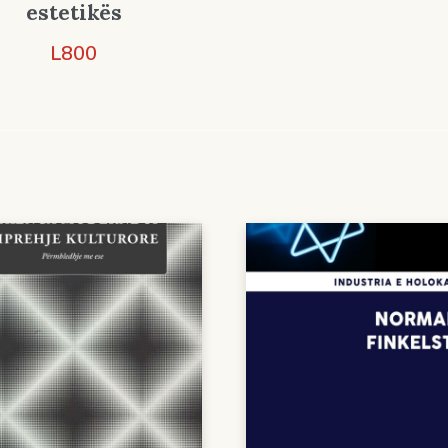
estetikës
L
800