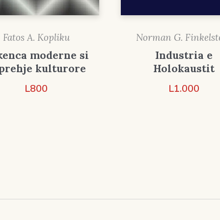
Fatos A. Kopliku
Norman G. Finkelst
kenca moderne si
Industria e
prehje kulturore
Holokaustit
L
800
L
1.000