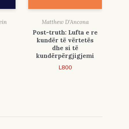
ein
Matthew D'Ancona
Post-truth: Lufta e re
kundër të vërtetës
dhe si të
kundërpërgjigjemi
L
800