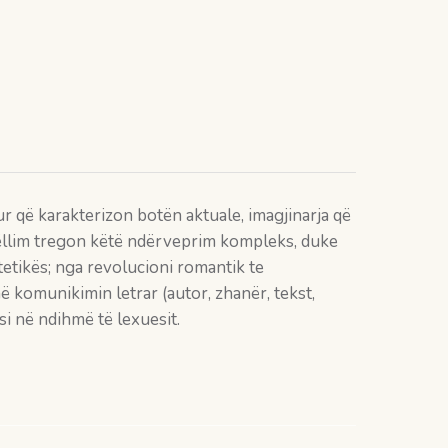
pur që karakterizon botën aktuale, imagjinarja që
 vëllim tregon këtë ndërveprim kompleks, duke
stetikës; nga revolucioni romantik te
ë komunikimin letrar (autor, zhanër, tekst,
i në ndihmë të lexuesit.