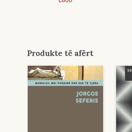
L
800
Produkte të afërt