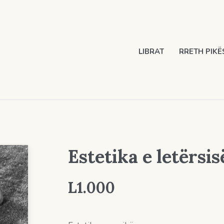
LIBRAT
RRETH PIKË
Estetika e letërsis
L
1.000