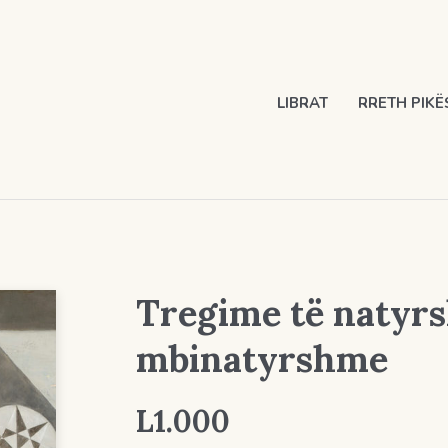
LIBRAT
RRETH PIKË
Tregime të natyr
mbinatyrshme
L
1.000