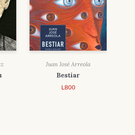
cz
Juan José Arreola
u
Bestiar
L
800