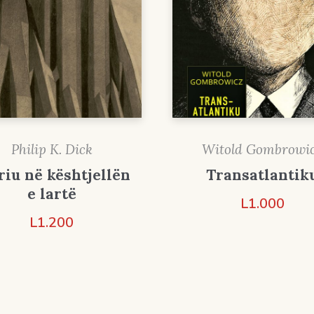
Philip K. Dick
Witold Gombrowi
riu në kështjellën
Transatlantik
e lartë
L
1.000
L
1.200