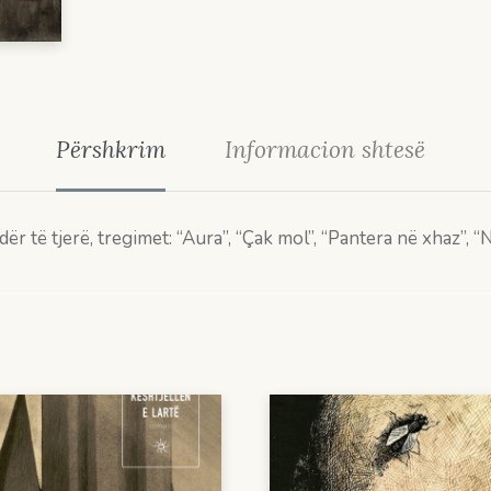
Përshkrim
Informacion shtesë
ë tjerë, tregimet: “Aura”, “Çak mol”, “Pantera në xhaz”, “Një 