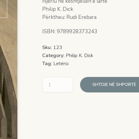
Njeriu në kështjellën e lartë
Philip K. Dick
Përktheu: Rudi Erebara
ISBN: 9789928373243
Sku:
123
Category:
Philip K. Dick
Tag:
Letërsi
SHTOJE NË SHPORTË