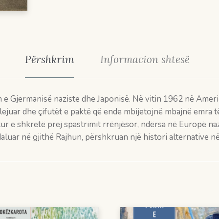
Përshkrim
Informacion shtesë
e Gjermanisë naziste dhe Japonisë. Në vitin 1962 në Amerikë,
 e lejuar dhe çifutët e paktë që ende mbijetojnë mbajnë emr
etur e shkretë prej spastrimit rrënjësor, ndërsa në Europë 
uar në gjithë Rajhun, përshkruan një histori alternative në t