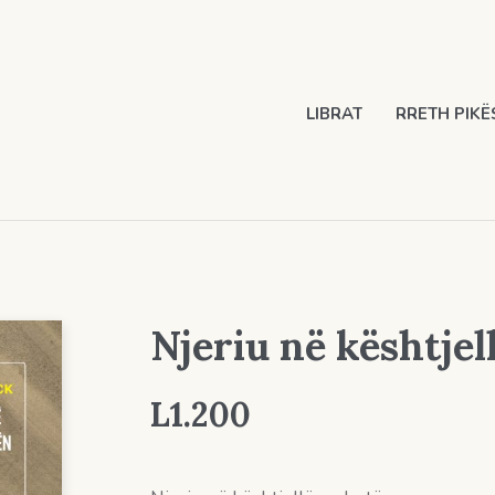
LIBRAT
RRETH PIKË
Njeriu në kështjell
L
1.200