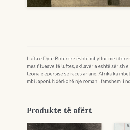
Lufta e Dytë Botërore është mbyllur me fitoren 
mes fituesve të luftës, skllavëria është sërish
teoria e epërsisë së racës ariane, Afrika ka mb
mbi Japoni. Ndërkohë një roman i famshëm, i ndal
Produkte të afërt