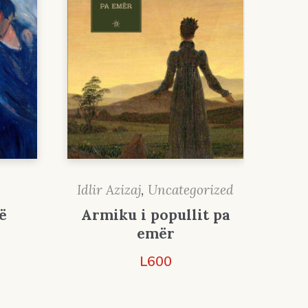
Idlir Azizaj
,
Uncategorized
ë
Armiku i popullit pa
emër
L
600