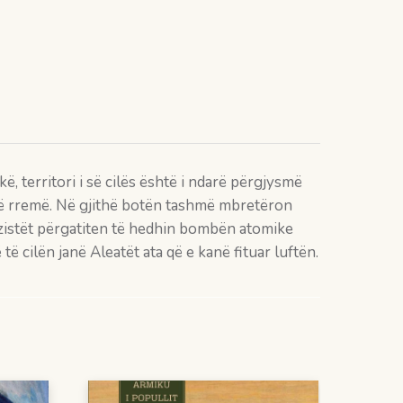
 territori i së cilës është i ndarë përgjysmë
a të rremë. Në gjithë botën tashmë mbretëron
nazistët përgatiten të hedhin bombën atomike
ë cilën janë Aleatët ata që e kanë fituar luftën.