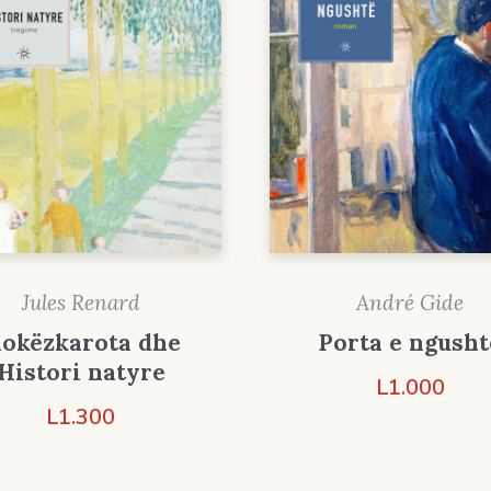
Jules Renard
André Gide
lokëzkarota dhe
Porta e ngusht
Histori natyre
L
1.000
L
1.300