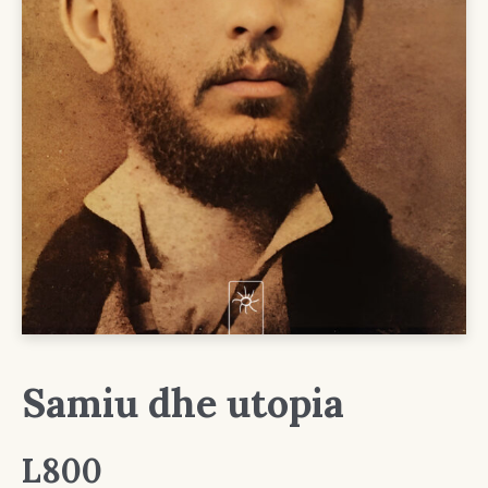
Samiu dhe utopia
L
800