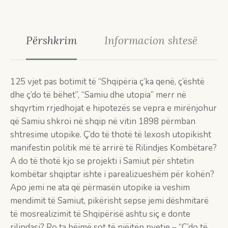
Përshkrim
Informacion shtesë
125 vjet pas botimit të “Shqipëria ç’ka qenë, ç’është
dhe ç’do të bëhet”, “Samiu dhe utopia” merr në
shqyrtim rrjedhojat e hipotezës se vepra e mirënjohur
që Samiu shkroi në shqip në vitin 1898 përmban
shtresime utopike. Ç’do të thotë të lexosh utopikisht
manifestin politik më të arrirë të Rilindjes Kombëtare?
A do të thotë kjo se projekti i Samiut për shtetin
kombëtar shqiptar ishte i parealizueshëm për kohën?
Apo jemi ne ata që përmasën utopike ia veshim
mendimit të Samiut, pikërisht sepse jemi dëshmitarë
të mosrealizimit të Shqipërisë ashtu siç e donte
rilindasi? Po ta bëjmë sot të njëjtën pyetje – “Ç’do të