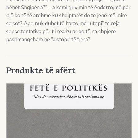
bëhet Shqipëria?” – a kemi guximin të ëndërrojmë për
një kohë të ardhme ku shqiptarët do të jenë më mirë
se sot? Apo nuk duhet të hartojmë “utopi” të reja,
sepse tentativa për t’i realizuar do të na shpjerë
pashmangshëm në “distopi” të tjera?
Produkte të afërt