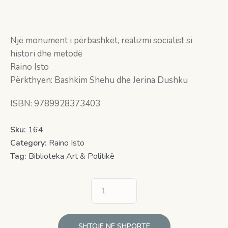
Një monument i përbashkët, realizmi socialist si
histori dhe metodë
Raino Isto
Përkthyen: Bashkim Shehu dhe Jerina Dushku
ISBN: 9789928373403
Sku:
164
Category:
Raino Isto
Tag:
Biblioteka Art & Politikë
SHTOJE NË SHPORTË