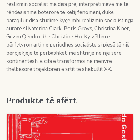
realizmin socialist me disa prej interpretimeve më të
rëndësishme botërore të këtij fenomeni, duke
paraqitur disa studime kyçe mbi realizmin socialist nga
autorë si Katerina Clark, Boris Groys, Christina Kiaer,
Gëzim Qëndro dhe Christine Ho. Ky vëllim e
përfytyron artin e periudhës socialiste si pjesë të një
përpjekjeje të përbashkët, me shtrirje në një sërë
kontinentesh, e cila e transformoi në mënyrë
thelbësore trajektoren e artit të shekullit XX.
Produkte të afërt