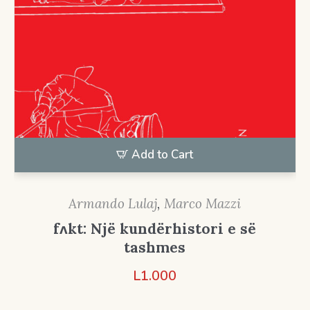
Add to Cart
Armando Lulaj
,
Marco Mazzi
fʌkt: Një kundërhistori e së
tashmes
L
1.000