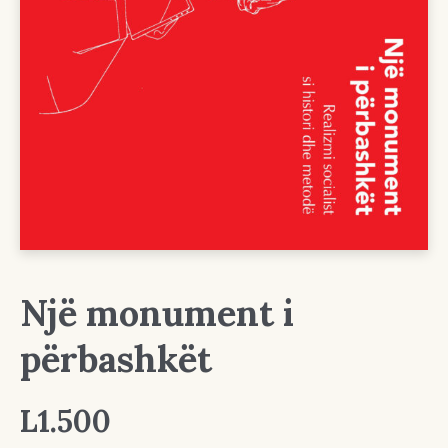
Një monument i
përbashkët
L
1.500