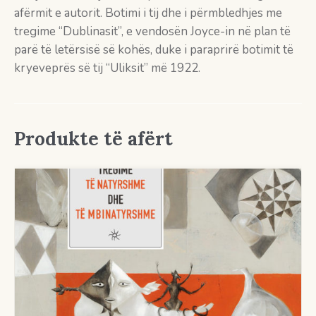
afërmit e autorit. Botimi i tij dhe i përmbledhjes me
tregime “Dublinasit”, e vendosën Joyce-in në plan të
parë të letërsisë së kohës, duke i paraprirë botimit të
kryeveprës së tij “Uliksit” më 1922.
Produkte të afërt