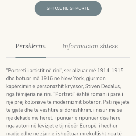
SHTOJE NË SHPORTË
Përshkrim
Informacion shtesë
“Portreti i artistit në rini”, serializuar më 1914-1915
dhe botuar më 1916 në New York, gjurmon
kapërcimin e personazhit kryesor, Stivën Dedalus,
nga fëmijëria në rini. “Portreti” është romani i parë i
një prej kolonave të modernizmit botëror. Pati një jetë
të gjatë dhe të vështirë si dorëshkrim, i nisur më se
një dekadë më herët, i punuar e ripunuar disa herë
nga autori në lëvizjet e tij nëpër Europë, i hedhur
madje edhe në zjarr e i shpëtuar mrekullisht nga të